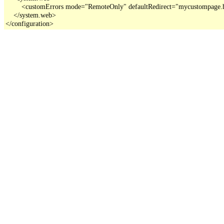
        <customErrors mode="RemoteOnly" defaultRedirect="mycustompage.
    </system.web>

</configuration>